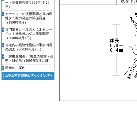
度を下
ート調査報告書(1995年4月20
日)
カーペットの使用期間と屋内塵
性ダニ類の発生の関係調査
（1998年8月）
専門業者と一般の人によるカー
ペット掃除後のダニ残量調査
（2000年8月1日）
住宅内の飛翔性昆虫の季節消長
の調査（2003年6月2日）
「害虫豆知識」(害虫の被害・生
態・対処法) (2005年3月11日)
頒布のご案内