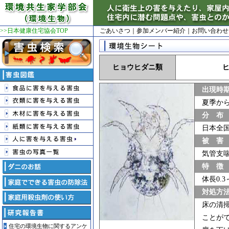
>>日本健康住宅協会TOP
ごあいさつ
｜
参加メンバー紹介
｜
お問い合わせ
ヒョウヒダニ類
出現時
夏季か
分 布
日本全
被 害
気管支
特 徴
体長0.3
対処方
床の清
ことが
住宅の環境生物に関するアンケ