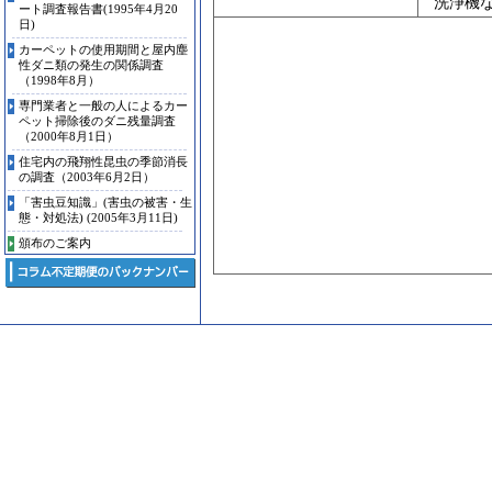
洗浄機
ート調査報告書(1995年4月20
日)
カーペットの使用期間と屋内塵
性ダニ類の発生の関係調査
（1998年8月）
専門業者と一般の人によるカー
ペット掃除後のダニ残量調査
（2000年8月1日）
住宅内の飛翔性昆虫の季節消長
の調査（2003年6月2日）
「害虫豆知識」(害虫の被害・生
態・対処法) (2005年3月11日)
頒布のご案内