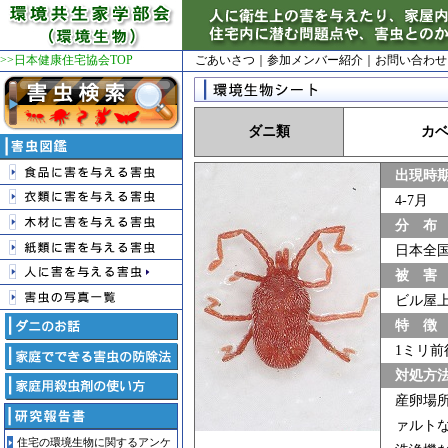
>>日本健康住宅協会TOP
ごあいさつ
｜
参加メンバー紹介
｜
お問い合わせ
ダニ類
カ
出現時
4-7月
分 布
日本全
被 害
ビル屋
特 徴
1ミリ
対処方
産卵場
ァルト
住宅の環境生物に関するアンケ