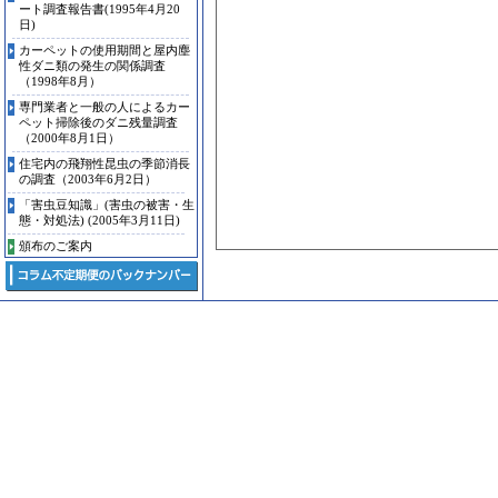
ート調査報告書(1995年4月20
日)
カーペットの使用期間と屋内塵
性ダニ類の発生の関係調査
（1998年8月）
専門業者と一般の人によるカー
ペット掃除後のダニ残量調査
（2000年8月1日）
住宅内の飛翔性昆虫の季節消長
の調査（2003年6月2日）
「害虫豆知識」(害虫の被害・生
態・対処法) (2005年3月11日)
頒布のご案内