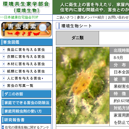
>>日本健康住宅協会TOP
ごあいさつ
｜
参加メンバー紹介
｜
お問い合わせ
ダニ類
出現時
8-9月
分 布
日本全
被 害
果樹害
特 徴
約0.6
対処方
家屋周
を防止
住宅の環境生物に関するアンケ