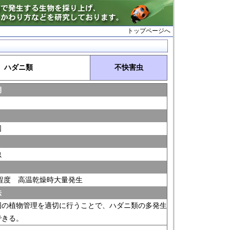
トップページへ
ハダニ類
不快害虫
期
国
虫
ﾐﾘ程度 高温乾燥時大量発生
法
囲の植物管理を適切に行うことで、ハダニ類の多発生
できる。