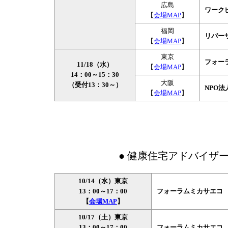
広島
ワーク
【
会場MAP
】
福岡
リバーサ
【
会場MAP
】
東京
フォー
11/18（水）
【
会場MAP
】
14：00～15：30
大阪
（受付13：30～）
NPO
【
会場MAP
】
● 健康住宅アドバイザ
10/14（水）東京
13：00～17：00
フォーラムミカサエコ 
【
会場MAP
】
10/17（土）東京
13：00～17：00
フォーラムミカサエコ 