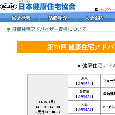
第78回 健康住宅アド
● 健康住宅アド
東京
フォー
【
会場MAP
】
名古屋
愛知県産
【
会場MAP
】
11/15（日）
大阪
14：00～15：30
NPO
【
会場MAP
】
（受付13：30～）